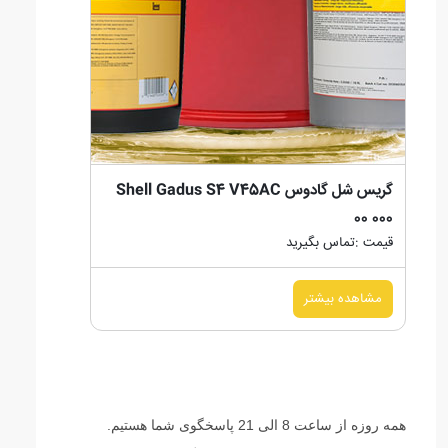
گریس شل گادوس Shell Gadus S4 V45AC
00 000
قیمت :تماس بگیرید
مشاهده بیشتر
همه روزه از ساعت 8 الی 21 پاسخگوی شما هستیم.