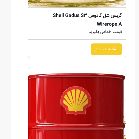
گریس شل گادوس Shell Gadus S3
Wirerope A
قیمت :تماس بگیرید
مشاهده بیشتر