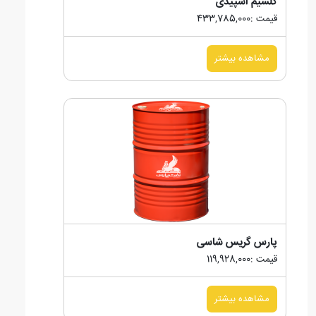
کلسیم اسپیدی
قیمت :433,785,000
مشاهده بیشتر
پارس گریس شاسی
قیمت :119,928,000
مشاهده بیشتر