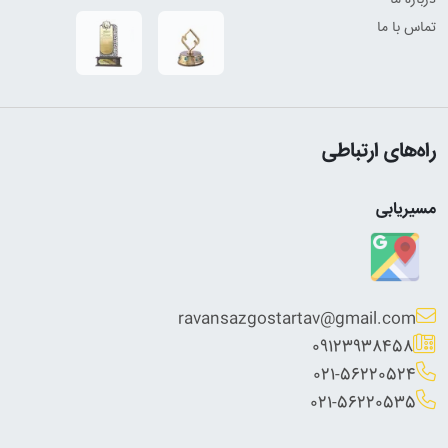
درباره ما
تماس با ما
راه‌های ارتباطی
مسیریابی
ravansazgostartav@gmail.com
09123938458
021-56220524
021-56220535