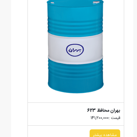
بهران محافظ 623
قیمت :141,200,000
مشاهده بیشتر