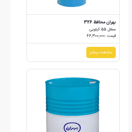
بهران محافظ 326
سطل 55 کیلویی
قیمت :66,300,000
مشاهده بیشتر