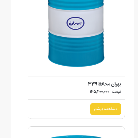
بهران محافظ339
قیمت :145,200,000
مشاهده بیشتر