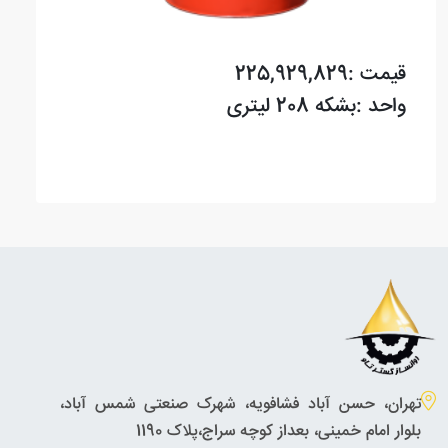
قیمت :225,929,829
واحد :بشکه 208 لیتری
تهران، حسن آباد فشافویه، شهرک صنعتی شمس آباد،
بلوار امام خمینی، بعداز کوچه سراج،پلاک 1190