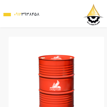
0912
3938458