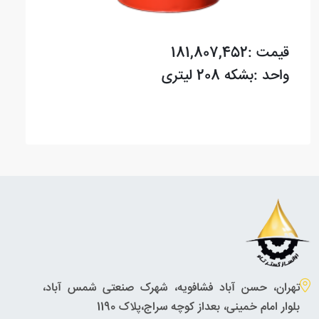
قیمت :181,807,452
واحد :بشکه 208 لیتری
تهران، حسن آباد فشافویه، شهرک صنعتی شمس آباد،
بلوار امام خمینی، بعداز کوچه سراج،پلاک 1190