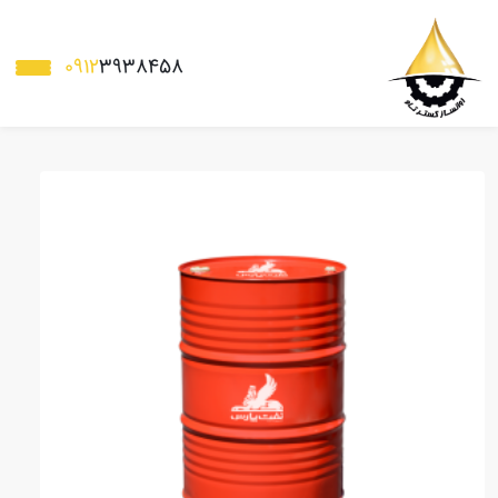
0912
3938458