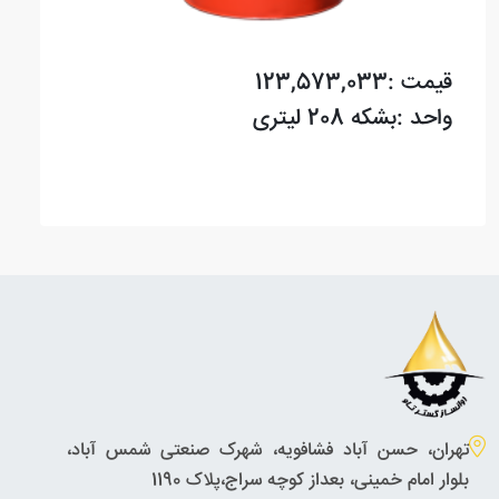
قیمت :123,573,033
واحد :بشکه 208 لیتری
تهران، حسن آباد فشافویه، شهرک صنعتی شمس آباد،
بلوار امام خمینی، بعداز کوچه سراج،پلاک 1190