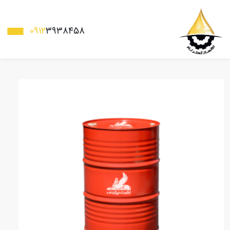
0912
3938458