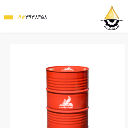
0912
3938458