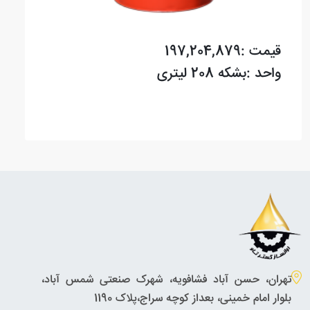
قیمت :197,204,879
واحد :بشکه 208 لیتری
تهران، حسن آباد فشافویه، شهرک صنعتی شمس آباد،
بلوار امام خمینی، بعداز کوچه سراج،پلاک 1190