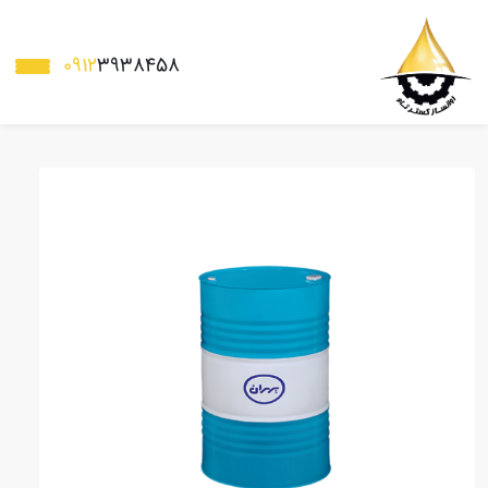
0912
3938458