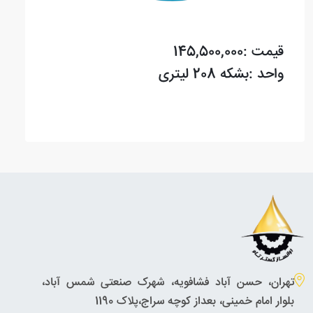
قیمت :145,500,000
واحد :بشکه 208 لیتری
تهران، حسن آباد فشافویه، شهرک صنعتی شمس آباد،
بلوار امام خمینی، بعداز کوچه سراج،پلاک 1190