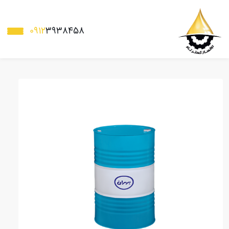
0912
3938458