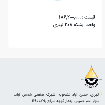
قیمت :186,200,000
واحد :بشکه 208 لیتری
تهران، حسن آباد فشافویه، شهرک صنعتی شمس آباد،
بلوار امام خمینی، بعداز کوچه سراج،پلاک 1190