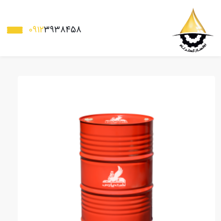
0912
3938458