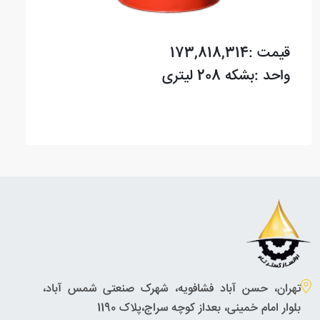
قیمت :173,818,314
واحد :بشکه 208 لیتری
تهران، حسن آباد فشافویه، شهرک صنعتی شمس آباد،
بلوار امام خمینی، بعداز کوچه سراج،پلاک 1190