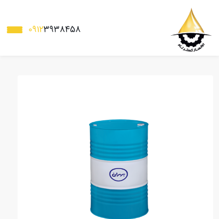
0912
3938458