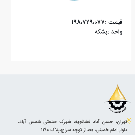
قیمت :198،729،077
واحد :بشکه
تهران، حسن آباد فشافویه، شهرک صنعتی شمس آباد،
بلوار امام خمینی، بعداز کوچه سراج،پلاک 1190