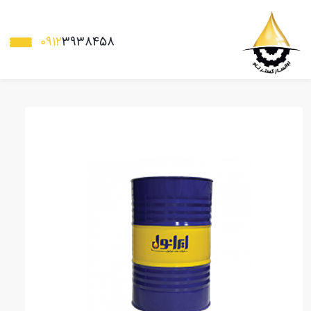
0912
3938458