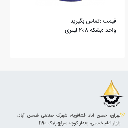
قیمت :تماس بگیرید
واحد :بشکه 208 لیتری
تهران، حسن آباد فشافویه، شهرک صنعتی شمس آباد،
بلوار امام خمینی، بعداز کوچه سراج،پلاک 1190