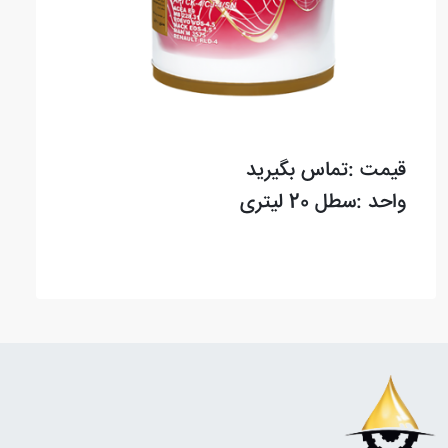
قیمت :تماس بگیرید
واحد :سطل 20 لیتری