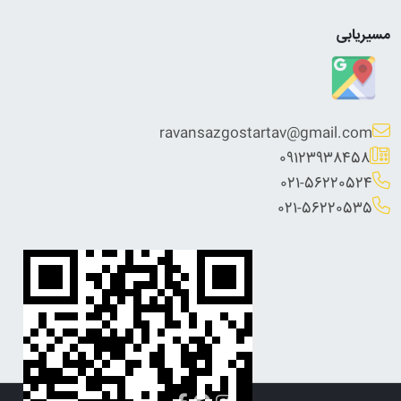
مسیریابی
ravansazgostartav@gmail.com
09123938458
021-56220524
021-56220535