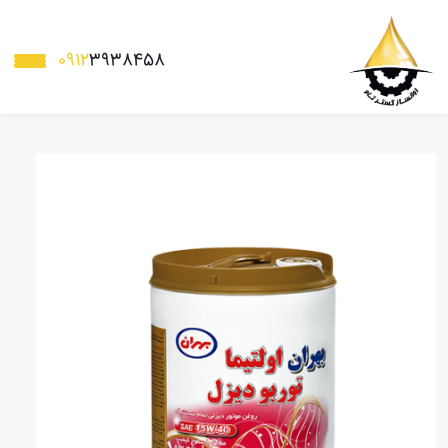
0912
3938458