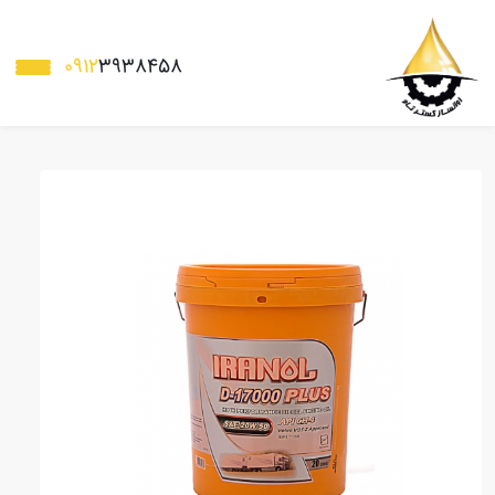
0912
3938458