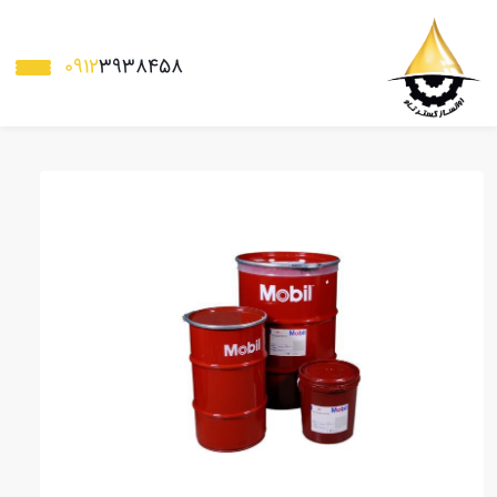
0912
3938458