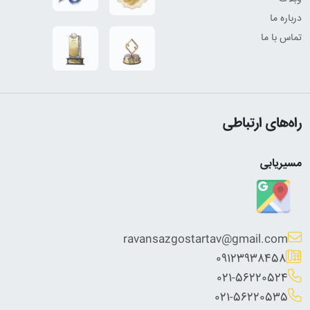
درباره ما
تماس با ما
راه‌های ارتباطی
مسیریابی
ravansazgostartav@gmail.com
09123938458
021-56220524
021-56220535