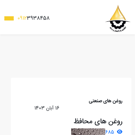
0912
3938458
روغن های صنعتی
16 آبان 1403
روغن های محافظ
685